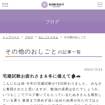
お
問
メールでのお問い合わせ
info@bloom-realty.co.jp
い
合
ブログ
わ
せ
トップページ
ブログ
おしごとコラム
その他のおしごと
その他のおしごと
の記事一覧
2023/10/24
宅建試験お疲れさま＆冬に備えて🏚🚗
こんにちは😃 今年の宅建試験が15日終わりました。 みなさ
ん奮闘されたと思いますが、勉強の成果は出たでしょうか。
いつもここでブログ書いてもらっているたぬきさんも報告し
ている通り 最後まで諦めず追い込めた結果が出たのではと