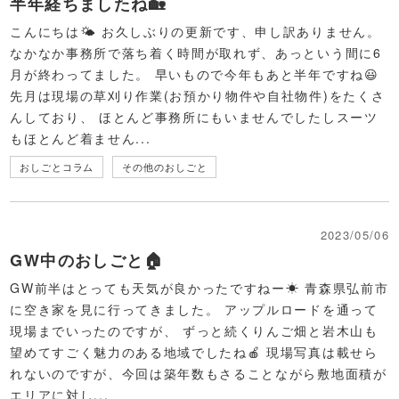
半年経ちましたね🏡
こんにちは🌤 お久しぶりの更新です、申し訳ありません。
なかなか事務所で落ち着く時間が取れず、あっという間に6
月が終わってました。 早いもので今年もあと半年ですね😃
先月は現場の草刈り作業(お預かり物件や自社物件)をたくさ
んしており、 ほとんど事務所にもいませんでしたしスーツ
もほとんど着ません...
おしごとコラム
その他のおしごと
2023/05/06
GW中のおしごと🏠
GW前半はとっても天気が良かったですねー☀ 青森県弘前市
に空き家を見に行ってきました。 アップルロードを通って
現場までいったのですが、 ずっと続くりんご畑と岩木山も
望めてすごく魅力のある地域でしたね🍎 現場写真は載せら
れないのですが、今回は築年数もさることながら敷地面積が
エリアに対し...