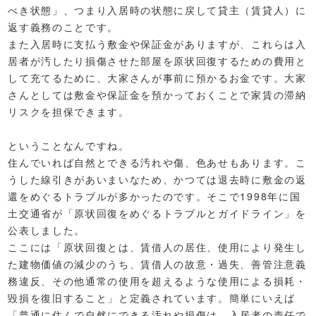
べき状態」、つまり入居時の状態に戻して貸主（賃貸人）に
返す義務のことです。
また入居時に支払う敷金や保証金がありますが、これらは入
居者が汚したり損傷させた部屋を原状回復するための費用と
して充てるために、大家さんが事前に預かるお金です。大家
さんとしては敷金や保証金を預かっておくことで家賃の滞納
リスクを担保できます。
ということなんですね。
住んでいれば自然とできる汚れや傷、色あせもあります。こ
うした線引きがあいまいなため、かつては退去時に敷金の返
還をめぐるトラブルが多かったのです。そこで1998年に国
土交通省が「原状回復をめぐるトラブルとガイドライン」を
公表しました。
ここには「原状回復とは、賃借人の居住、使用により発生し
た建物価値の減少のうち、賃借人の故意・過失、善管注意義
務違反、その他通常の使用を超えるような使用による損耗・
毀損を復旧すること」と定義されています。簡単にいえば
「普通に住んで自然にできる汚れや損傷は、入居者の責任で