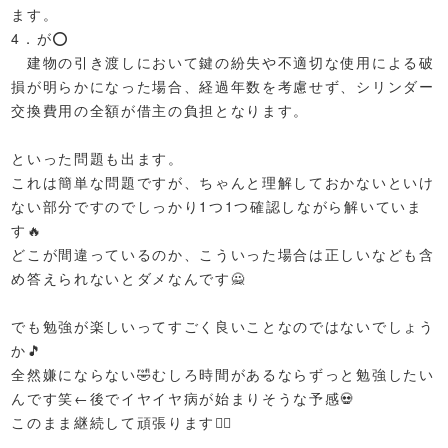
ます。
4．が⭕️
建物の引き渡しにおいて鍵の紛失や不適切な使用による破
損が明らかになった場合、経過年数を考慮せず、シリンダー
交換費用の全額が借主の負担となります。
といった問題も出ます。
これは簡単な問題ですが、ちゃんと理解しておかないといけ
ない部分ですのでしっかり1つ1つ確認しながら解いていま
す🔥
どこが間違っているのか、こういった場合は正しいなども含
め答えられないとダメなんです🙅
でも勉強が楽しいってすごく良いことなのではないでしょう
か🎵
全然嫌にならない🤣むしろ時間があるならずっと勉強したい
んです笑←後でイヤイヤ病が始まりそうな予感💀
このまま継続して頑張ります❤️‍🔥