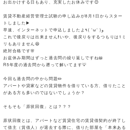
お出かけする日もあり、充実したお休みです😊
賃貸不動産経営管理士試験の申し込みが8月1日からスター
トしました▶️
早速、インターネットで申込しましたよ٩( 'ω' )و
これで後戻りは出来ません❗️いや、後戻りをするつもりは1ミ
リもありません😆
絶対合格です🌸
お盆休み期間はずっと過去問の繰り返しですね📖
R5年度の過去問から遡って解いてます💡
今回も過去問の中から問題✏️
アパートや貸家などの賃貸物件を借りている方、借りたこと
がある方も多いのではないでしょうか？
そもそも「原状回復」とは？？？
原状回復とは、アパートなど賃貸住宅の賃貸借契約が終了し
て借主（賃借人）が退去する際に、借りた部屋を「本来ある