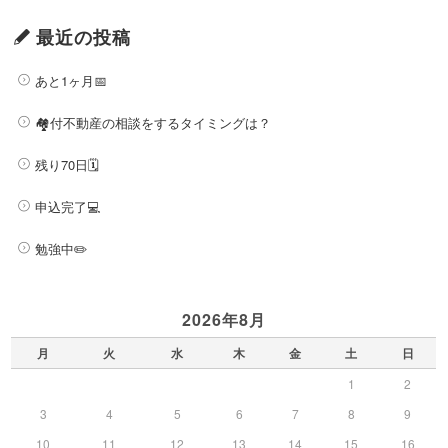
最近の投稿
あと1ヶ月📅
🏘️付不動産の相談をするタイミングは？
残り70日🗓️
申込完了💻
勉強中✏️
2026年8月
月
火
水
木
金
土
日
1
2
3
4
5
6
7
8
9
10
11
12
13
14
15
16