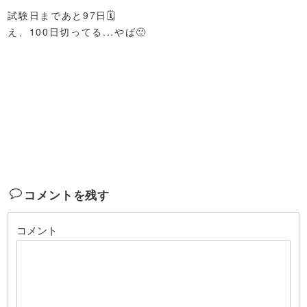
試験日まであと97日🗓️
え、100日切ってる...やば🙂
コメントを残す
コメント