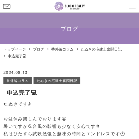
お
問
メールでのお問い合わせ
info@bloom-realty.co.jp
い
合
ブログ
わ
せ
トップページ
ブログ
番外編コラム
たぬきの宅建士奮闘日記
申込完了💻
2024.08.13
番外編コラム
たぬきの宅建士奮闘日記
申込完了💻
たぬきです♪
お盆休み楽しんでおります🤩
暑いですが💦台風の影響も少なく安心です🌀
私はひたすら試験勉強と趣味の時間とエンドレスです🕐