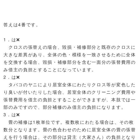
答えは4番です。
1．は❌
クロスの張替えの場合、毀損・補修部分と既存のクロスに
大きな差異があり、全体の色・模様を一致させるために全体
を交換する場合、毀損・補修部分を含む一面分の張替費用の
み借主の負担とすることになっています。
2．は❌
タバコのヤニにより居室全体にわたりクロス等が変色した
り臭いが付いたりした場合、居室全体のクリーニング費用や
張替費用を借主の負担とすることができますが、本肢では一
部のみですので、部分補修のみ借主の負担になります。
3．は❌
畳の補修は1枚単位です。複数枚にわたる場合は、その枚
数分となります。畳の色合わせのために居室全体の畳の張替
えを行う場合は、その部分は貸主（大家さん）の負担となり