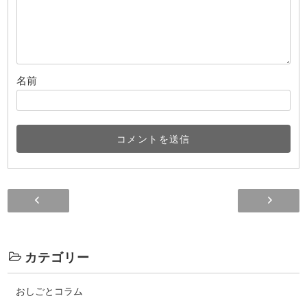
名前
勉強中✏️
残
カテゴリー
おしごとコラム