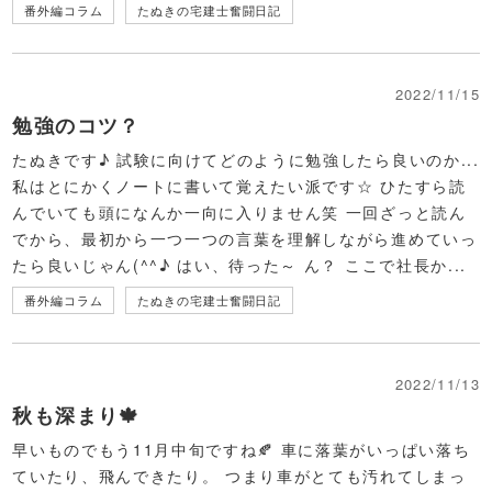
番外編コラム
たぬきの宅建士奮闘日記
2022/11/15
勉強のコツ？
たぬきです♪ 試験に向けてどのように勉強したら良いのか...
私はとにかくノートに書いて覚えたい派です☆ ひたすら読
んでいても頭になんか一向に入りません笑 一回ざっと読ん
でから、最初から一つ一つの言葉を理解しながら進めていっ
たら良いじゃん(^^♪ はい、待った～ ん？ ここで社長か...
番外編コラム
たぬきの宅建士奮闘日記
2022/11/13
秋も深まり🍁
早いものでもう11月中旬ですね🍂 車に落葉がいっぱい落ち
ていたり、飛んできたり。 つまり車がとても汚れてしまっ