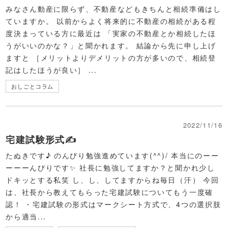
みなさん動産に限らず、不動産などもきちんと相続準備はし
ていますか。 以前からよく将来的に不動産の相続がある程
度決まっている方に最近は 「実家の不動産とか相続したほ
うがいいのかな？」と聞かれます。 結論から先に申し上げ
ますと ［メリットよりデメリットの方が多いので、相続登
記はしたほうが良い］ ...
おしごとコラム
2022/11/16
宅建試験形式✍
たぬきです♪ のんびり勉強進めています(^^)/ 本当にのーー
ーーーんびりです✨ 社長に勉強してますか？と聞かれ少し
ドキッとする私笑 し、し、してますからね毎日（汗） 今回
は、社長から教えてもらった宅建試験についてもう一度確
認！ ・宅建試験の形式はマークシート方式で、4つの選択肢
から適当...