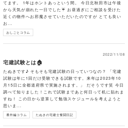
てます。 1年はホントあっという間。 今日北秋田市は午後
から天気が崩れた一日でした☔ お昼過ぎにご相談を受けた
近くの物件へお邪魔させていただいたのですが とても良い
お...
おしごとコラム
2022/11/08
宅建試験とは🏠
たぬきです♪ そもそも宅建試験の日っていつなの？ 「宅建
試験は年に1回だけ受験できる試験です。来年は2023年10
月15日に全都道府県で実施されます。」 だそうです笑 今日
調べて知りました！これで試験まであと何日って机に貼れま
すね！ この日から逆算して勉強スケジュールを考えようと
思いま...
番外編コラム
たぬきの宅建士奮闘日記