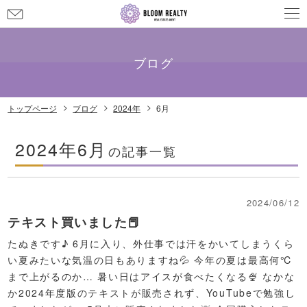
お
問
メールでのお問い合わせ
info@bloom-realty.co.jp
い
合
ブログ
わ
せ
トップページ
ブログ
2024年
6月
2024年6月
の記事一覧
2024/06/12
テキスト買いました📕
たぬきです♪ 6月に入り、外仕事では汗をかいてしまうくら
い夏みたいな気温の日もありますね💦 今年の夏は最高何℃
まで上がるのか… 暑い日はアイスが食べたくなる🍨 なかな
か2024年度版のテキストが販売されず、YouTubeで勉強し