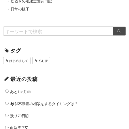
たぬきの宅建士奮闘日記
日常の様子
タグ
はじめまして
初心者
最近の投稿
あと1ヶ月📅
🏘️付不動産の相談をするタイミングは？
残り70日🗓️
申込完了💻