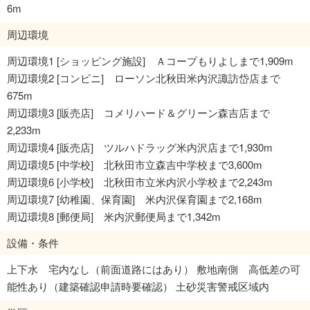
6m
周辺環境
周辺環境1 [ショッピング施設] Ａコープもりよしまで1,909m
周辺環境2 [コンビニ] ローソン北秋田米内沢諏訪岱店まで
675m
周辺環境3 [販売店] コメリハード＆グリーン森吉店まで
2,233m
周辺環境4 [販売店] ツルハドラッグ米内沢店まで1,930m
周辺環境5 [中学校] 北秋田市立森吉中学校まで3,600m
周辺環境6 [小学校] 北秋田市立米内沢小学校まで2,243m
周辺環境7 [幼稚園、保育園] 米内沢保育園まで2,168m
周辺環境8 [郵便局] 米内沢郵便局まで1,342m
設備・条件
上下水 宅内なし（前面道路にはあり） 敷地南側 高低差の可
能性あり（建築確認申請時要確認） 土砂災害警戒区域内