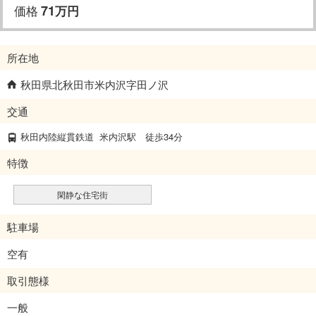
価格
71
万
円
所在地
秋田県北秋田市米内沢字田ノ沢
交通
秋田内陸縦貫鉄道
米内沢駅
徒歩34分
特徴
閑静な住宅街
駐車場
空有
取引態様
一般