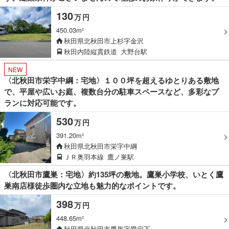
130
万
円
450.03m²
秋田県北秋田市上杉字金沢
秋田内陸縦貫鉄道
大野台駅
NEW
〈北秋田市栄字中綱：宅地〉１００坪を超えるゆとりある敷地
で、平屋や広いお庭、複数台分の駐車スペースなど、多彩なプ
ランに対応可能です。
530
万
円
391.20m²
秋田県北秋田市栄字中綱
ＪＲ奥羽本線
鷹ノ巣駅
〈北秋田市鷹巣：宅地〉約135坪の敷地。鷹巣小学校、いとく鷹
巣南店様徒歩圏内な立地も魅力的なポイントです。
398
万
円
448.65m²
秋田県北秋田市鷹巣字愛宕下