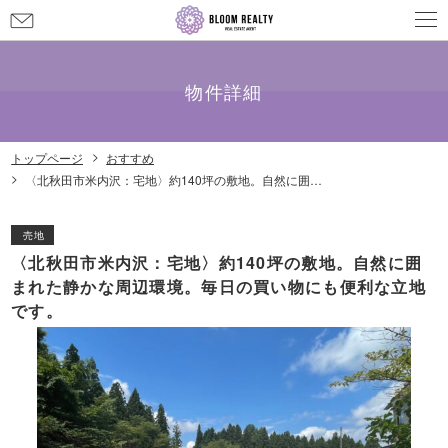
お
問
メールでのお問い合わせ
info@bloom-realty.co.jp
い
合
物件詳細
わ
せ
トップページ
おすすめ
〈北秋田市米内沢：宅地〉約140坪の敷地。自然に囲まれた静かな周辺環境。毎日の買い物にも便利な立地です。
売地
〈北秋田市米内沢：宅地〉約140坪の敷地。自然に囲
まれた静かな周辺環境。毎日の買い物にも便利な立地
です。