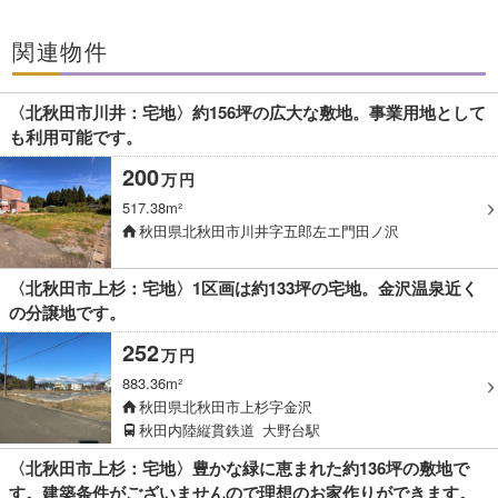
関連物件
〈北秋田市川井：宅地〉約156坪の広大な敷地。事業用地として
も利用可能です。
200
万
円
517.38m²
秋田県北秋田市川井字五郎左エ門田ノ沢
〈北秋田市上杉：宅地〉1区画は約133坪の宅地。金沢温泉近く
の分譲地です。
252
万
円
883.36m²
秋田県北秋田市上杉字金沢
秋田内陸縦貫鉄道
大野台駅
〈北秋田市上杉：宅地〉豊かな緑に恵まれた約136坪の敷地で
す。建築条件がございませんので理想のお家作りができます。