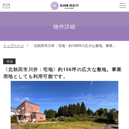
お
問
メールでのお問い合わせ
info@bloom-realty.co.jp
い
合
物件詳細
わ
せ
トップページ
〈北秋田市川井：宅地〉約156坪の広大な敷地。事業用地としても利用可能です。
売地
〈北秋田市川井：宅地〉約156坪の広大な敷地。事業
用地としても利用可能です。