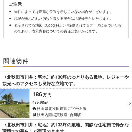
ご注意
物件によっては正確な位置を示していない場合がございます。
現況が表示された内容と異なる場合は現況優先といたします。
表示されてる地図はGoogle社より提供されてるデータに基づいたも
のであり、表示内容についての責任は負いかねます。
関連物件
〈北秋田市川井：宅地〉約130坪のゆとりある敷地。レジャーや
観光へのアクセスも良好な立地です。
186
万
円
439.98m²
秋田県北秋田市川井字松石殿
秋田内陸縦貫鉄道
合川駅
〈北秋田市川井：宅地〉約133坪の敷地。閑静な住宅街で静かな
環境での暮らしが実現できます。