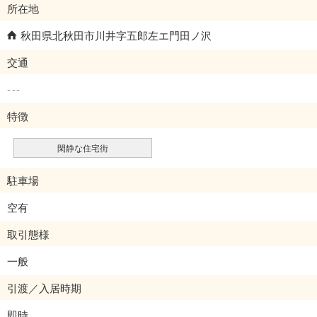
所在地
秋田県北秋田市川井字五郎左エ門田ノ沢
交通
---
特徴
閑静な住宅街
駐車場
空有
取引態様
一般
引渡／入居時期
即時