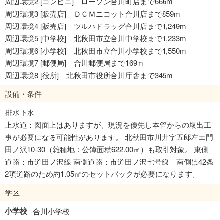
周辺環境2 [コンビニ] ローソン合川町店まで666m
周辺環境3 [販売店] ＤＣＭニコット合川店まで859m
周辺環境4 [販売店] ツルハドラッグ合川店まで1,249m
周辺環境5 [中学校] 北秋田市立合川中学校まで1,233m
周辺環境6 [小学校] 北秋田市立合川小学校まで1,550m
周辺環境7 [郵便局] 合川郵便局まで169m
周辺環境8 [役所] 北秋田市役所合川庁舎まで345m
設備・条件
排水下水
上水道：図面上はありますが、現況を優先し本管からの取出工
事が必要になる可能性があります。 北秋田市川井字五郎左エ門
田ノ沢10-30（雑種地：公簿面積622.00㎡）も取引対象。 東側
道路：市道田ノ沢線 南側道路：市道田ノ沢七号線 南側は42条
2項道路のため約1.05㎡のセットバックが必要になります。
学区
小学校
合川小学校