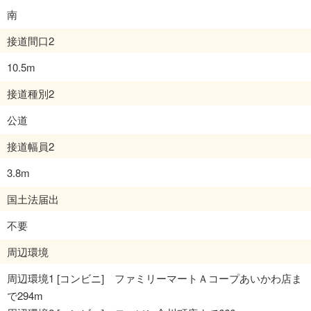
南
接道間口2
10.5m
接道種別2
公道
接道幅員2
3.8m
国土法届出
不要
周辺環境
周辺環境1 [コンビニ] ファミリーマートＡコープあいかわ店ま
で294m