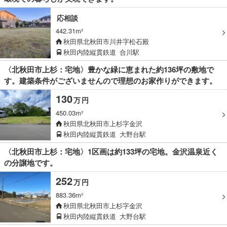
応相談
442.31m²
秋田県北秋田市川井字松石殿
秋田内陸縦貫鉄道
合川駅
〈北秋田市上杉：宅地〉豊かな緑に恵まれた約136坪の敷地で
す。建築条件がございませんので理想のお家作りができます。
130
万
円
450.03m²
秋田県北秋田市上杉字金沢
秋田内陸縦貫鉄道
大野台駅
〈北秋田市上杉：宅地〉1区画は約133坪の宅地。金沢温泉近く
の分譲地です。
252
万
円
883.36m²
秋田県北秋田市上杉字金沢
秋田内陸縦貫鉄道
大野台駅