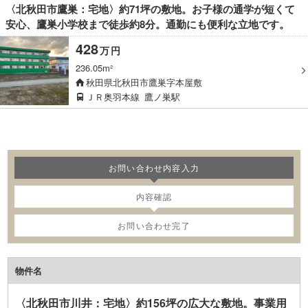
〈北秋田市鷹巣：宅地〉約71坪の敷地。お子様の通学が短くて
安心、鷹巣小学校まで徒歩約8分。通勤にも便利な立地です。
428
万
円
236.05m²
秋田県北秋田市鷹巣字本屋敷
ＪＲ奥羽本線
鷹ノ巣駅
お問い合わせ内容入力
内容確認
お問い合わせ完了
物件名
〈北秋田市川井：宅地〉約156坪の広大な敷地。事業用