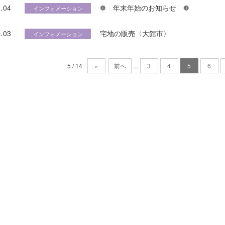
.04
❁ 年末年始のお知らせ ❁
インフォメーション
.03
宅地の販売〈大館市〉
インフォメーション
5 / 14
«
前へ
...
3
4
5
6