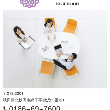
〒018-3301
秋田県北秋田市綴子字糠沢35番地1
0186−69−7600