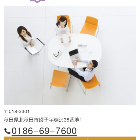
〒018-3301
秋田県北秋田市綴子字糠沢35番地1
0186−69−7600