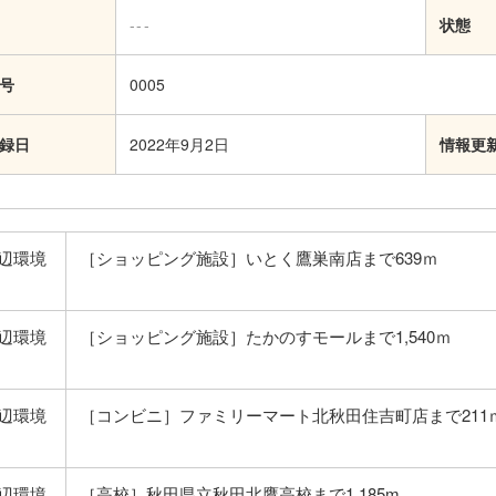
---
状態
号
0005
録日
2022年9月2日
情報更
辺環境
［ショッピング施設］いとく鷹巣南店まで639ｍ
辺環境
［ショッピング施設］たかのすモールまで1,540ｍ
辺環境
［コンビニ］ファミリーマート北秋田住吉町店まで211
辺環境
［高校］秋田県立秋田北鷹高校まで1,185m