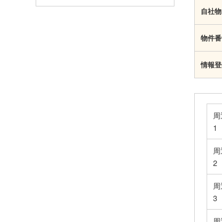
自社物
物件番
情報登
周
1
周
2
周
3
周