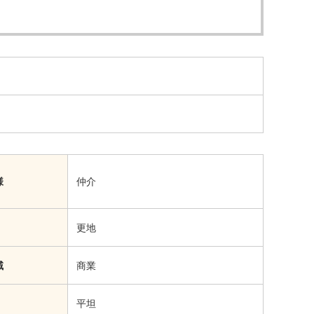
様
仲介
更地
域
商業
平坦