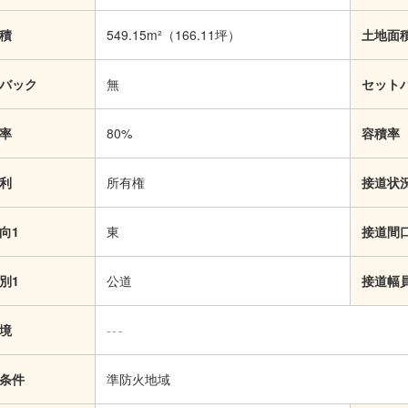
積
549.15m²
（166.11坪）
土地面
バック
無
セット
率
80%
容積率
利
所有権
接道状
向1
東
接道間
別1
公道
接道幅
境
---
条件
準防火地域