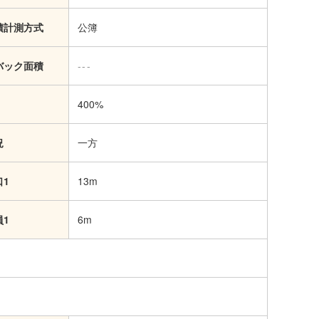
積計測方式
公簿
バック面積
---
400%
況
一方
口1
13m
員1
6m