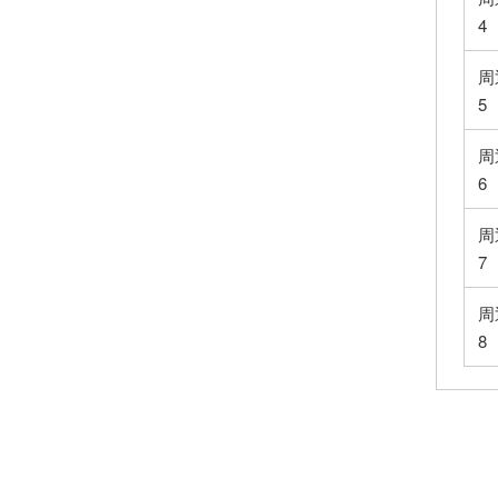
4
周
5
周
6
周
7
周
8