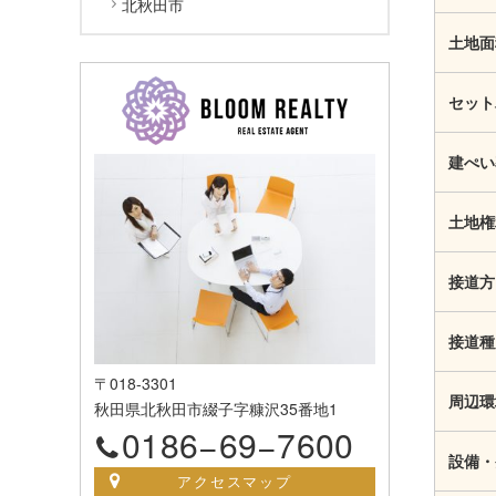
北秋田市
土地面
セット
建ぺい
土地権
接道方
接道種
〒018-3301
周辺環
秋田県北秋田市綴子字糠沢35番地1
0186−69−7600
設備・
アクセスマップ