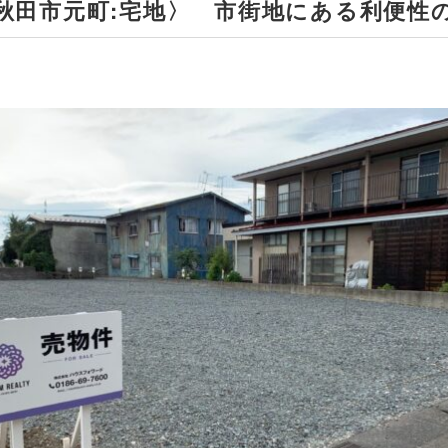
秋田市元町:宅地〉 市街地にある利便性