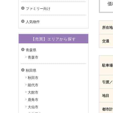
価
ファミリー向け
人気物件
所在地
【売買】エリアから探す
交通
青森県
青森市
駐車場
秋田県
秋田市
引渡／
能代市
大館市
地目
鹿角市
大仙市
都市計