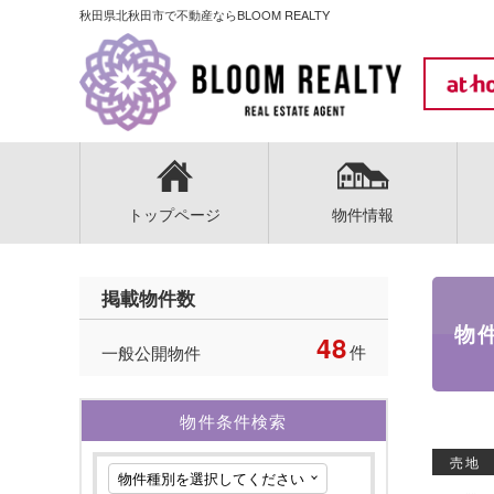
秋田県北秋田市で不動産ならBLOOM REALTY
トップページ
物件情報
掲載物件数
物
48
件
一般公開物件
物件条件検索
売地