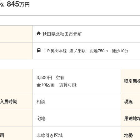
845
格
万
円
秋田県北秋田市元町
ＪＲ奥羽本線
鷹ノ巣駅
距離750m
徒歩10分
3,500円
空有
取引態
全10区画 賃貸可能
入居時期
相談
現況
宅地
用途地
画
非線引き区域
地勢