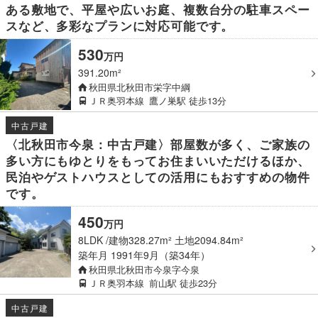
ある敷地で、平屋や広いお庭、複数台分の駐車スペー
スなど、多彩なプランに対応可能です。
530
万
円
391.20m²
秋田県北秋田市栄字中綱
ＪＲ奥羽本線
鷹ノ巣駅
徒歩13分
中古戸建
〈北秋田市今泉：中古戸建〉部屋数が多く、ご家族の
多い方にもゆとりをもってお住まいいただけるほか、
民泊やゲストハウスとしての活用にもおすすめの物件
です。
450
万
円
8LDK
建物328.27m² 土地2094.84m²
築年月
1991年9月（築34年）
秋田県北秋田市今泉字今泉
ＪＲ奥羽本線
前山駅
徒歩23分
中古戸建