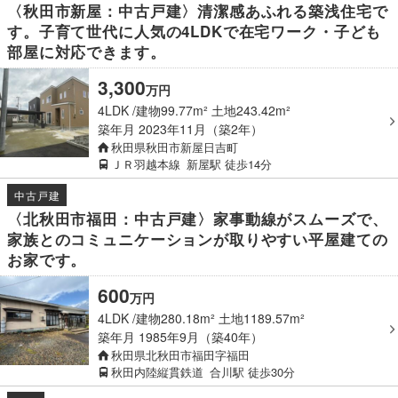
〈秋田市新屋：中古戸建〉清潔感あふれる築浅住宅で
す。子育て世代に人気の4LDKで在宅ワーク・子ども
部屋に対応できます。
3,300
万
円
4LDK
建物99.77m² 土地243.42m²
築年月
2023年11月（築2年）
秋田県秋田市新屋日吉町
ＪＲ羽越本線
新屋駅
徒歩14分
中古戸建
〈北秋田市福田：中古戸建〉家事動線がスムーズで、
家族とのコミュニケーションが取りやすい平屋建ての
お家です。
600
万
円
4LDK
建物280.18m² 土地1189.57m²
築年月
1985年9月（築40年）
秋田県北秋田市福田字福田
秋田内陸縦貫鉄道
合川駅
徒歩30分