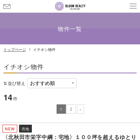
お
問
メールでのお問い合わせ
info@bloom-realty.co.jp
い
合
物件一覧
わ
せ
トップページ
イチオシ物件
イチオシ物件
並び替え
14
件
1
2
»
NEW
売地
〈北秋田市栄字中綱：宅地〉１００坪を超えるゆとり