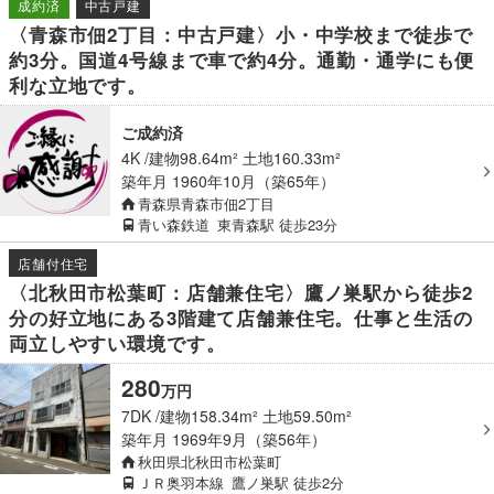
成約済
中古戸建
〈青森市佃2丁目：中古戸建〉小・中学校まで徒歩で
約3分。国道4号線まで車で約4分。通勤・通学にも便
利な立地です。
ご成約済
4K
建物98.64m² 土地160.33m²
築年月
1960年10月（築65年）
青森県青森市佃2丁目
青い森鉄道
東青森駅
徒歩23分
店舗付住宅
〈北秋田市松葉町：店舗兼住宅〉鷹ノ巣駅から徒歩2
分の好立地にある3階建て店舗兼住宅。仕事と生活の
両立しやすい環境です。
280
万
円
7DK
建物158.34m² 土地59.50m²
築年月
1969年9月（築56年）
秋田県北秋田市松葉町
ＪＲ奥羽本線
鷹ノ巣駅
徒歩2分