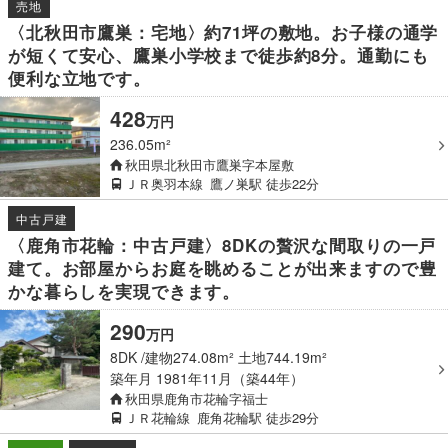
売地
〈北秋田市鷹巣：宅地〉約71坪の敷地。お子様の通学
が短くて安心、鷹巣小学校まで徒歩約8分。通勤にも
便利な立地です。
428
万
円
236.05m²
秋田県北秋田市鷹巣字本屋敷
ＪＲ奥羽本線
鷹ノ巣駅
徒歩22分
中古戸建
〈鹿角市花輪：中古戸建〉8DKの贅沢な間取りの一戸
建て。お部屋からお庭を眺めることが出来ますので豊
かな暮らしを実現できます。
290
万
円
8DK
建物274.08m² 土地744.19m²
築年月
1981年11月（築44年）
秋田県鹿角市花輪字福士
ＪＲ花輪線
鹿角花輪駅
徒歩29分