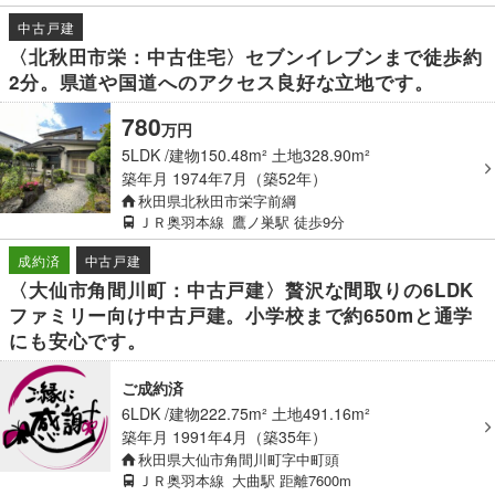
中古戸建
〈北秋田市栄：中古住宅〉セブンイレブンまで徒歩約
2分。県道や国道へのアクセス良好な立地です。
780
万
円
5LDK
建物150.48m² 土地328.90m²
築年月
1974年7月（築52年）
秋田県北秋田市栄字前綱
ＪＲ奥羽本線
鷹ノ巣駅
徒歩9分
成約済
中古戸建
〈大仙市角間川町：中古戸建〉贅沢な間取りの6LDK
ファミリー向け中古戸建。小学校まで約650mと通学
にも安心です。
ご成約済
6LDK
建物222.75m² 土地491.16m²
築年月
1991年4月（築35年）
秋田県大仙市角間川町字中町頭
ＪＲ奥羽本線
大曲駅
距離7600m