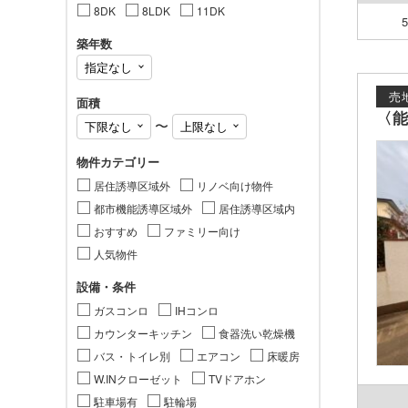
8DK
8LDK
11DK
築年数
売
面積
〈能
〜
物件カテゴリー
居住誘導区域外
リノベ向け物件
都市機能誘導区域外
居住誘導区域内
おすすめ
ファミリー向け
人気物件
設備・条件
ガスコンロ
IHコンロ
カウンターキッチン
食器洗い乾燥機
バス・トイレ別
エアコン
床暖房
W.INクローゼット
TVドアホン
駐車場有
駐輪場