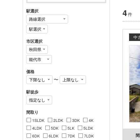
4
駅選択
件
中
市区選択
価格
〜
駅徒歩
間取り
1SLDK
2LDK
3DK
4K
4LDK
5DK
5LK
5LDK
間
6DK
6LDK
7DK
7LDK