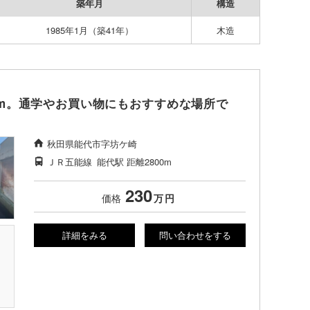
築年月
構造
1985年1月（築41年）
木造
0m。通学やお買い物にもおすすめな場所で
秋田県能代市字坊ケ崎
ＪＲ五能線
能代駅
距離2800m
230
価格
万
円
詳細をみる
問い合わせをする