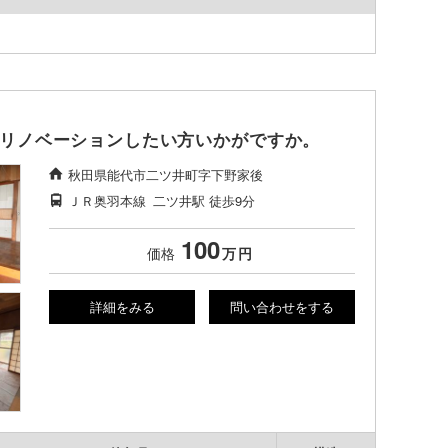
リノベーションしたい方いかがですか。
秋田県能代市二ツ井町字下野家後
ＪＲ奥羽本線
二ツ井駅
徒歩9分
100
価格
万
円
詳細をみる
問い合わせをする