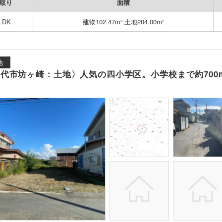
取り
面積
LDK
建物102.47m² 土地204.00m²
地
代市坊ヶ崎：土地〉人気の四小学区。小学校まで約70
。