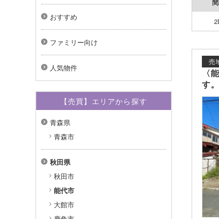
間
おすすめ
2
ファミリー向け
売
人気物件
〈能
す
【売買】エリアから探す
青森県
青森市
秋田県
秋田市
能代市
大館市
鹿角市