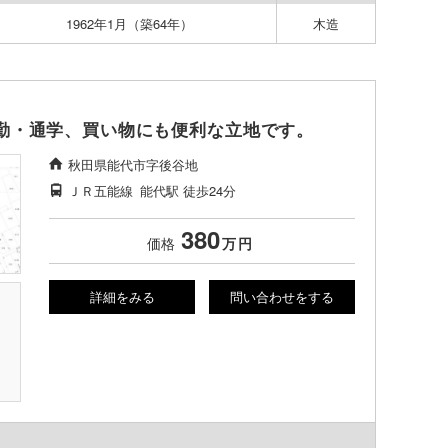
1962年1月（築64年）
木造
通勤・通学、買い物にも便利な立地です。
秋田県能代市字後谷地
ＪＲ五能線
能代駅
徒歩24分
380
価格
万
円
詳細をみる
問い合わせをする