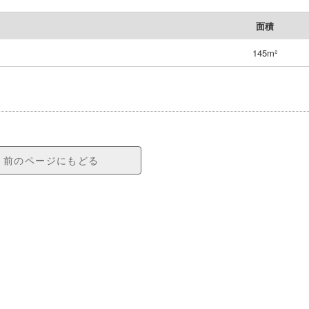
面積
145m²
前のページにもどる