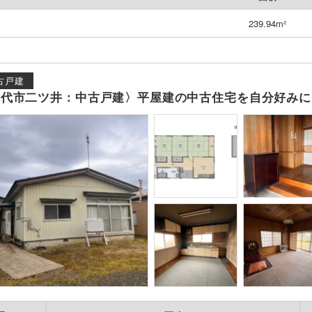
239.94m²
古戸建
能代市二ツ井：中古戸建〉平屋建の中古住宅を自分好みに