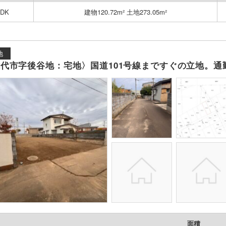
5DK
建物120.72m² 土地273.05m²
地
代市字後谷地：宅地〉国道101号線まですぐの立地。
面積