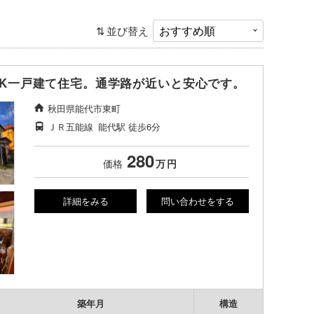
並び替え
DK一戸建て住宅。通学路が近いと安心です。
秋田県能代市東町
ＪＲ五能線
能代駅
徒歩6分
280
価格
万
円
詳細をみる
問い合わせをする
築年月
構造